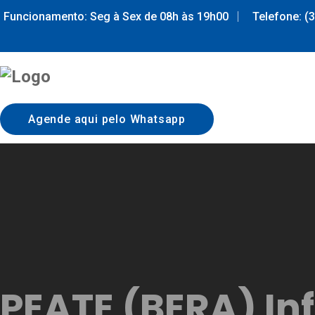
Funcionamento: Seg à Sex de 08h às 19h00
Telefone: (
Agende aqui pelo Whatsapp
Home
Sobre nós
Exames
Otorrinos
Home
Sobre nós
Exames
Otorrinos
F
PEATE (BERA) Inf