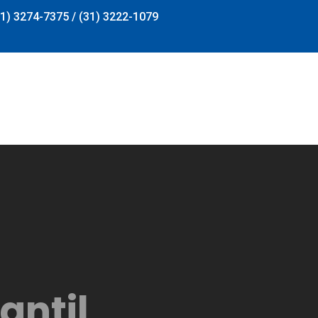
31) 3274-7375 / (31) 3222-1079
Fonoaudiólogos
Convênios
Orientações
Con
onoaudiólogos
Convênios
Orientações
Cont
antil